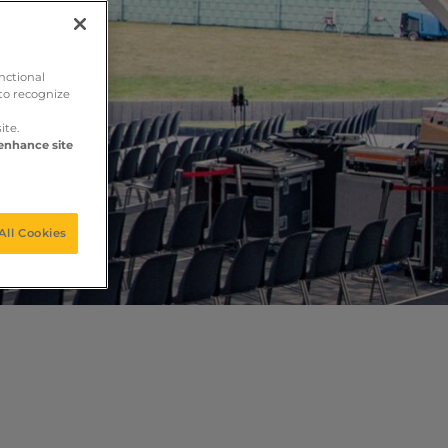
nctional
to recognize
ite.
 enhance site
All Cookies