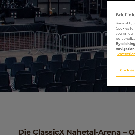
Brief in
Several ty
Cookies fo
you on our
personaliz
By clickin
navigation,
Protection
Cookies
Die ClassicX Nahetal-Arena – O