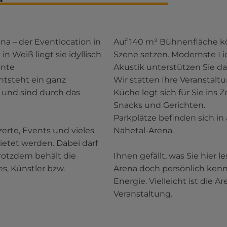
na – der Eventlocation in
Auf 140 m² Bühnenfläche kö
 Weiß liegt sie idyllisch
Szene setzen. Modernste Li
ante
Akustik unterstützen Sie da
tsteht ein ganz
Wir statten Ihre Veranstalt
g und sind durch das
Küche legt sich für Sie ins 
Snacks und Gerichten.
Parkplätze befinden sich in 
rte, Events und vieles
Nahetal-Arena.
etet werden. Dabei darf
trotzdem behält die
Ihnen gefällt, was Sie hier 
es, Künstler bzw.
Arena doch persönlich kenn
Energie. Vielleicht ist die A
Veranstaltung.